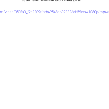
c.com/video/050fa0_f2c2209ffccb49548db098826eb59ee4/1080p/mp4/