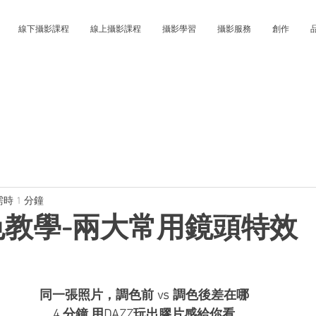
線下攝影課程
線上攝影課程
攝影學習
攝影服務
創作
時 1 分鐘
調色教學-兩大常用鏡頭特效
同一張照片，調色前 vs 調色後差在哪
4 分鐘,用DAZZ玩出膠片感給你看