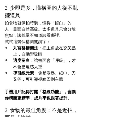
2. 少即是多，懂構圖的人從不亂
擺道具
拍食物就像拍時裝，懂得「留白」的
人，畫面自然高級。太多道具只會分散
焦點，讓觀眾不知道該看哪裡。
試試這幾個構圖關鍵字：
九宮格構圖法
：把主角放在交叉點
上，自動變吸睛
適度留白
：讓畫面會「呼吸」，才
不會壓迫感太重
導引線元素
：像是湯匙、紙巾、刀
叉等，可引導視線回到主體
手機用戶記得打開「格線功能」，會讓
你構圖更精準，成片率也跟著提升。
3. 食物的最佳角度：不是近拍，