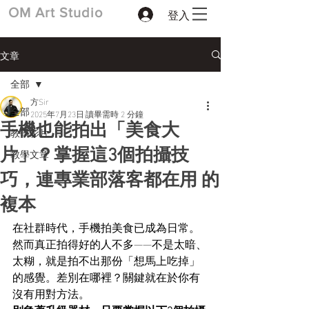
登入
​OM Art Studio
文章
全部
方Sir
全部
2025年7月23日
讀畢需時 2 分鐘
手機也能拍出「美食大
教學影片
教學文章
片」？掌握這3個拍攝技
巧，連專業部落客都在用 的
複本
在社群時代，手機拍美食已成為日常。
然而真正拍得好的人不多——不是太暗、
太糊，就是拍不出那份「想馬上吃掉」
的感覺。差別在哪裡？關鍵就在於你有
沒有用對方法。