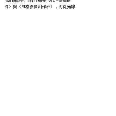
課》與《風格影像創作班》，將從
光線
運用、構圖思維、品牌視覺風格設計
等
面向，帶你打造真正「有故事」的影像
作品。
從手機新手到品牌創作者，每一張作品
都能成為你的視覺名片。
相關攝影課程
教學文章