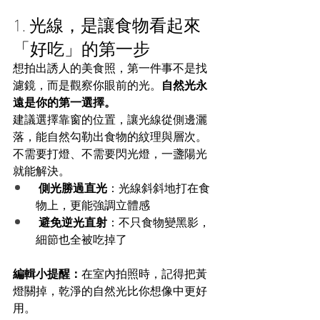
1. 光線，是讓食物看起來
「好吃」的第一步
想拍出誘人的美食照，第一件事不是找
濾鏡，而是觀察你眼前的光。
自然光永
遠是你的第一選擇。
建議選擇靠窗的位置，讓光線從側邊灑
落，能自然勾勒出食物的紋理與層次。
不需要打燈、不需要閃光燈，一盞陽光
就能解決。
側光勝過直光
：光線斜斜地打在食
物上，更能強調立體感
避免逆光直射
：不只食物變黑影，
細節也全被吃掉了
編輯小提醒：
在室內拍照時，記得把黃
燈關掉，乾淨的自然光比你想像中更好
用。