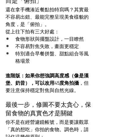
而是「俯拍」
還在拿手機湊近餐點拍特寫嗎？其實最
不容易出錯、最能完整呈現美食樣貌的
角度，是「俯拍」。
從上往下拍有三大好處：
食物形狀與擺盤設計，一目瞭然
不容易對焦失敗，畫面更穩定
特別適合早餐拼盤、甜點組合等風
格場景
進階版：如果你想強調高度感（像是漢
堡、奶昔），可以改用45度角拍攝
，但
要注意保持穩定對焦與自然光線。
最後一步，修圖不要太貪心，保
留食物的真實色才是關鍵
你不是在經營濾鏡帳號，而是要讓觀眾
「真的想吃」你拍的食物。調色時，請
記住這幾個原則：