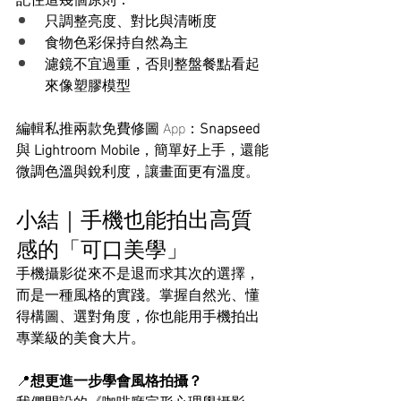
只調整亮度、對比與清晰度
食物色彩保持自然為主
濾鏡不宜過重，否則整盤餐點看起
來像塑膠模型
編輯私推兩款免費修圖 App：
Snapseed
與 
Lightroom Mobile
，簡單好上手，還能
微調色溫與銳利度，讓畫面更有溫度。
小結｜手機也能拍出高質
感的「可口美學」
手機攝影從來不是退而求其次的選擇，
而是一種風格的實踐。掌握自然光、懂
得構圖、選對角度，你也能用手機拍出
專業級的美食大片。
📍
想更進一步學會風格拍攝？
我們開設的《咖啡廳完形心理學攝影