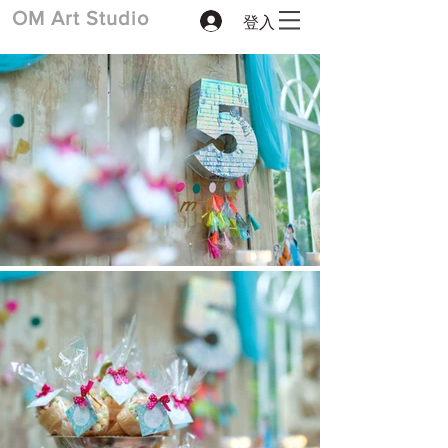
登入
​OM Art Studio