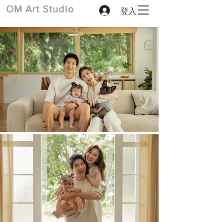
登入
​OM Art Studio