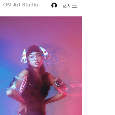
登入
​OM Art Studio