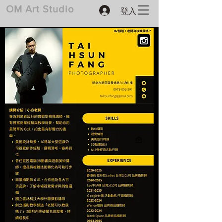
登入
​OM Art Studio