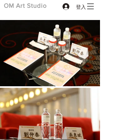
登入
​OM Art Studio