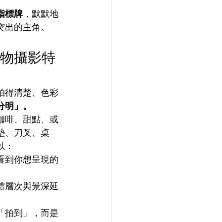
指標牌
，默默地
突出的主角。
物攝影特
拍得清楚、色彩
分明」。
咖啡、甜點、或
墊、刀叉、桌
以：
看到你想呈現的
體層次與景深延
「拍到」，而是