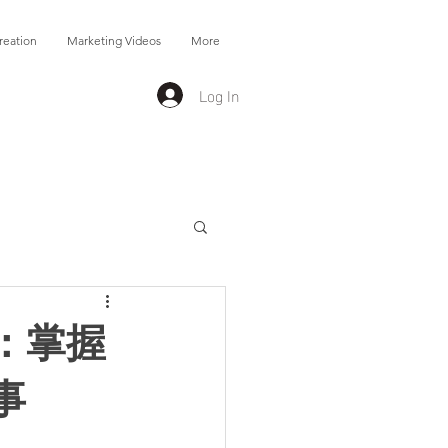
reation
Marketing Videos
More
Log In
：掌握
事