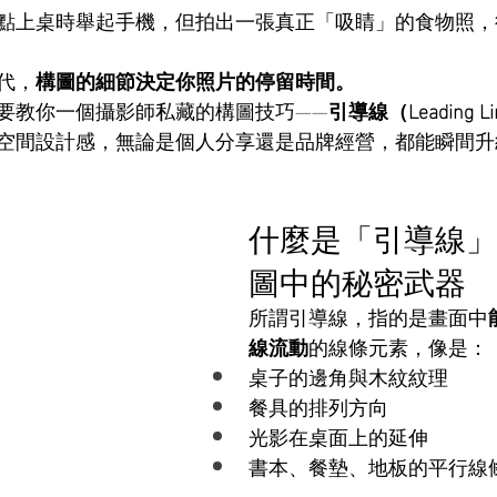
點上桌時舉起手機，但拍出一張真正「吸睛」的食物照，
代，
構圖的細節決定你照片的停留時間。
要教你一個攝影師私藏的構圖技巧——
引導線（Leading Li
空間設計感，無論是個人分享還是品牌經營，都能瞬間升
什麼是「引導線」
圖中的秘密武器
所謂引導線，指的是畫面中
線流動
的線條元素，像是：
桌子的邊角與木紋紋理
餐具的排列方向
光影在桌面上的延伸
書本、餐墊、地板的平行線