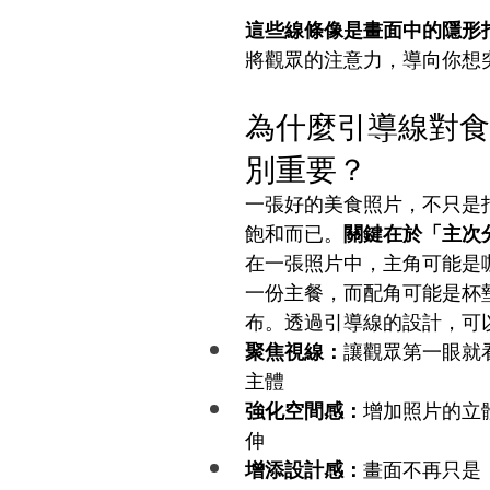
這些線條像是畫面中的隱形
將觀眾的注意力，導向你想
為什麼引導線對食
別重要？
一張好的美食照片，不只是
飽和而已。
關鍵在於「主次
在一張照片中，主角可能是
一份主餐，而配角可能是杯
布。透過引導線的設計，可
聚焦視線：
讓觀眾第一眼就
主體
強化空間感：
增加照片的立
伸
增添設計感：
畫面不再只是