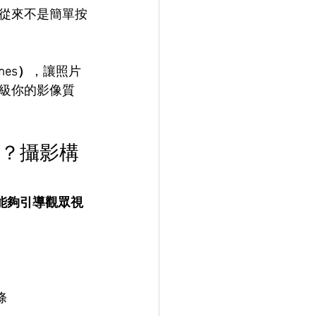
從來不是簡單按
nes）
，讓照片
級你的影像質
？攝影構
能夠引導觀眾視
條