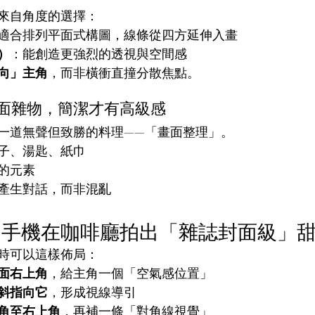
來自角度的選擇：
適合排列平面式構圖，線條從四方延伸入畫
）
：能創造更強烈的透視與空間感
向」主角
，而非橫衝直撞分散焦點。
理畫面雜物，簡潔才有高級感
一道無聲但致勝的料理——「畫面整理」。
子、湯匙、紙巾
的元素
產生對話，而非混亂
用手機在咖啡廳拍出「雜誌封面級」
時可以這樣佈局：
面右上角
，給主角一個「空氣感位置」
斜指向它
，形成視線導引
角至右上角
，再補一條「對角線視覺」