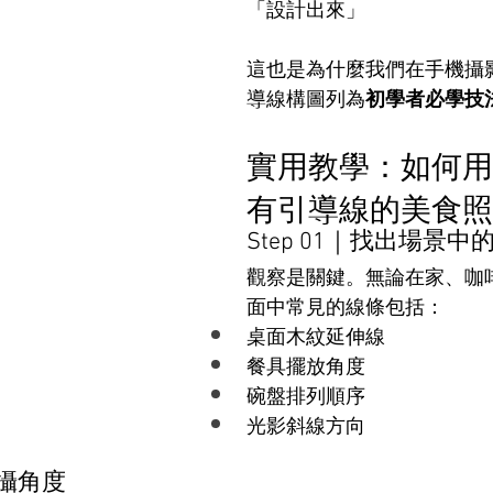
「設計出來」
這也是為什麼我們在手機攝
導線構圖列為
初學者必學技
實用教學：如何用
有引導線的美食照
Step 01｜找出場景
觀察是關鍵。無論在家、咖
面中常見的線條包括：
桌面木紋延伸線
餐具擺放角度
碗盤排列順序
光影斜線方向
拍攝角度