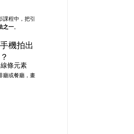
影課程中，把引
法之一
。
手機拍出
？
中的線條元素
啡廳或餐廳，畫