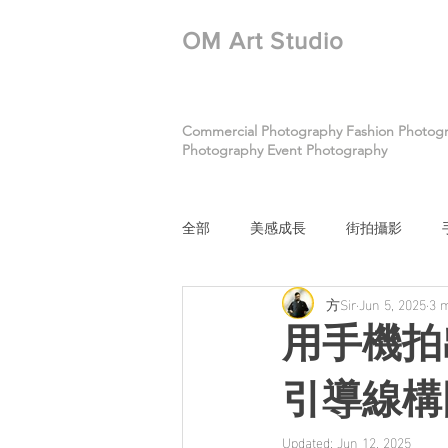
​OM Art Studio
Commercial Photography Fashion Photogra
Photography Event Photography
全部
美感成長
街拍攝影
方Sir
Jun 5, 2025
3 
用手機拍
引導線構
Updated:
Jun 12, 2025