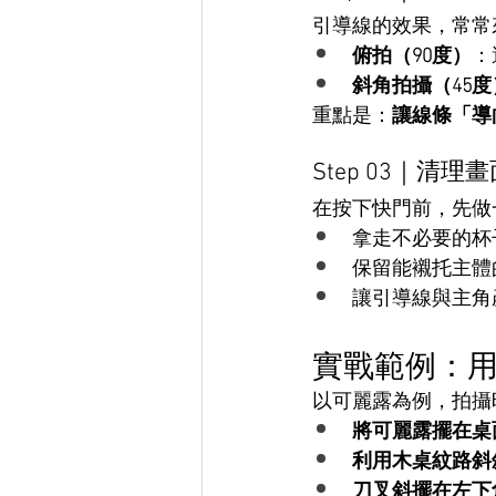
引導線的效果，常常
俯拍（90度）
：
斜角拍攝（45度
重點是：
讓線條「導
Step 03｜清
在按下快門前，先做
拿走不必要的杯
保留能襯托主體
讓引導線與主角
實戰範例：
以可麗露為例，拍攝
將可麗露擺在桌
利用木桌紋路斜
刀叉斜擺在左下