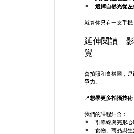
選擇自然光從左
就算你只有一支手機
延伸閱讀｜
覺
會拍照和會構圖，是
爭力。
📍
想學更多拍攝技術
我們的課程結合：
引導線與完形心
食物、商品與生