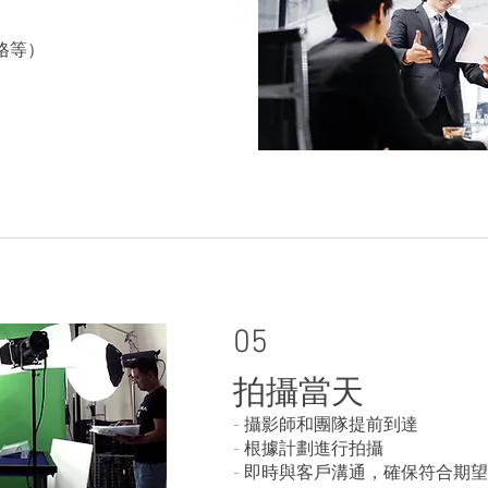
格等）
05
​拍攝當天
- 攝影師和團隊提前到達
- 根據計劃進行拍攝
- 即時與客戶溝通，確保符合期望